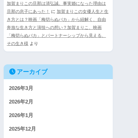
加賀まりこの旦那は清弘誠。事実婚になった理由は
旦那の息子にあった！
に
加賀まりこの女優人生と生
き方とは？映画「梅切らぬバカ」から紐解く、自由
奔放な生き方と演技への想い？加賀まりこ、映画
「梅切らぬバカ」とパートナーシップから見える、
その生き様
より
アーカイブ
2026年3月
2026年2月
2026年1月
2025年12月