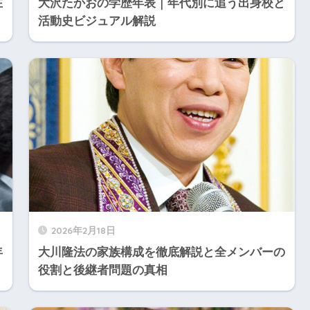
在
大沢たかおの学歴年表｜年代別に追う出身校と
活動史ビジュアル解説
2026年2月18日
年
大川隆法の家族構成を徹底解説と全メンバーの
役割と後継者問題の真相