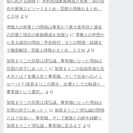
知られざる関係
に
木村拓哉家族構成と実家・弟の現
在や家族エピソードまとめ - 芸能人情報おまとめ．
ＣＯＭ
より
堺雅人の前妻との関係は事実か？東大進学説と過去
の恋愛と現在の家族構成を深掘り
に
堺雅人の学歴か
ら見る成功の理由｜学生時代・父との関係・結婚ま
で徹底解説 - 芸能人情報おまとめ．ＣＯＭ
より
加賀まりこの旦那は清弘誠。事実婚になった理由は
旦那の息子にあった！
に
加賀まりこの自由奔放な生
き方とは？女優人生と事実婚、そして社会へのメッ
セージ(？)加賀まりこの輝き、女優としての軌跡と、
事実婚という選択。
より
加賀まりこの旦那は清弘誠。事実婚になった理由は
旦那の息子にあった！
に
加賀まりこと清弘誠の関係
とは？出会い、事実婚、そして家族との絆を紐解く
加賀まりこと清弘誠：事実婚に至るまで
より