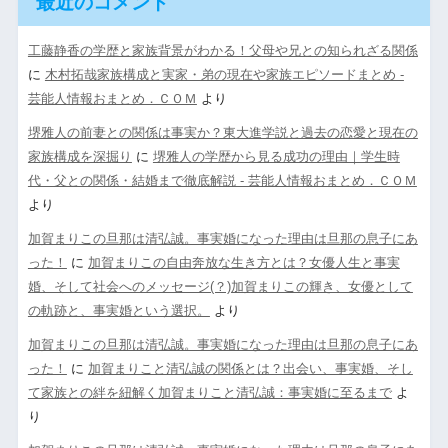
最近のコメント
工藤静香の学歴と家族背景がわかる！父母や兄との知られざる関係
に
木村拓哉家族構成と実家・弟の現在や家族エピソードまとめ -
芸能人情報おまとめ．ＣＯＭ
より
堺雅人の前妻との関係は事実か？東大進学説と過去の恋愛と現在の
家族構成を深掘り
に
堺雅人の学歴から見る成功の理由｜学生時
代・父との関係・結婚まで徹底解説 - 芸能人情報おまとめ．ＣＯＭ
より
加賀まりこの旦那は清弘誠。事実婚になった理由は旦那の息子にあ
った！
に
加賀まりこの自由奔放な生き方とは？女優人生と事実
婚、そして社会へのメッセージ(？)加賀まりこの輝き、女優として
の軌跡と、事実婚という選択。
より
加賀まりこの旦那は清弘誠。事実婚になった理由は旦那の息子にあ
った！
に
加賀まりこと清弘誠の関係とは？出会い、事実婚、そし
て家族との絆を紐解く加賀まりこと清弘誠：事実婚に至るまで
よ
り