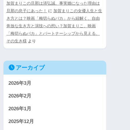
加賀まりこの旦那は清弘誠。事実婚になった理由は
旦那の息子にあった！
に
加賀まりこの女優人生と生
き方とは？映画「梅切らぬバカ」から紐解く、自由
奔放な生き方と演技への想い？加賀まりこ、映画
「梅切らぬバカ」とパートナーシップから見える、
その生き様
より
アーカイブ
2026年3月
2026年2月
2026年1月
2025年12月