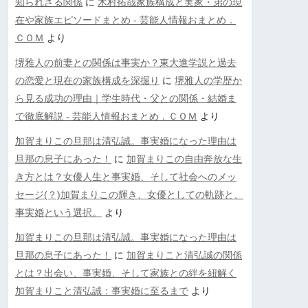
知られざる関係
に
木村拓哉家族構成と実家・弟の現
在や家族エピソードまとめ - 芸能人情報おまとめ．
ＣＯＭ
より
堺雅人の前妻との関係は事実か？東大進学説と過去
の恋愛と現在の家族構成を深掘り
に
堺雅人の学歴か
ら見る成功の理由｜学生時代・父との関係・結婚ま
で徹底解説 - 芸能人情報おまとめ．ＣＯＭ
より
加賀まりこの旦那は清弘誠。事実婚になった理由は
旦那の息子にあった！
に
加賀まりこの自由奔放な生
き方とは？女優人生と事実婚、そして社会へのメッ
セージ(？)加賀まりこの輝き、女優としての軌跡と、
事実婚という選択。
より
加賀まりこの旦那は清弘誠。事実婚になった理由は
旦那の息子にあった！
に
加賀まりこと清弘誠の関係
とは？出会い、事実婚、そして家族との絆を紐解く
加賀まりこと清弘誠：事実婚に至るまで
より