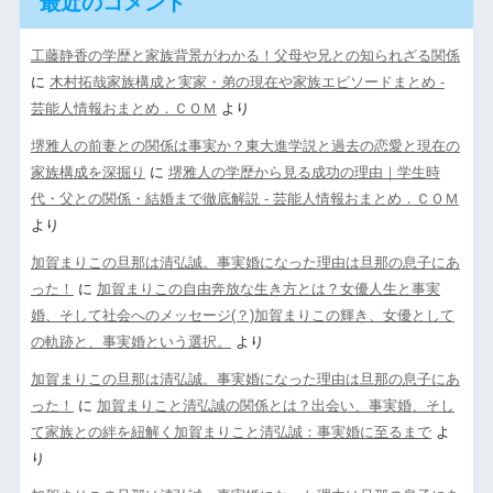
最近のコメント
工藤静香の学歴と家族背景がわかる！父母や兄との知られざる関係
に
木村拓哉家族構成と実家・弟の現在や家族エピソードまとめ -
芸能人情報おまとめ．ＣＯＭ
より
堺雅人の前妻との関係は事実か？東大進学説と過去の恋愛と現在の
家族構成を深掘り
に
堺雅人の学歴から見る成功の理由｜学生時
代・父との関係・結婚まで徹底解説 - 芸能人情報おまとめ．ＣＯＭ
より
加賀まりこの旦那は清弘誠。事実婚になった理由は旦那の息子にあ
った！
に
加賀まりこの自由奔放な生き方とは？女優人生と事実
婚、そして社会へのメッセージ(？)加賀まりこの輝き、女優として
の軌跡と、事実婚という選択。
より
加賀まりこの旦那は清弘誠。事実婚になった理由は旦那の息子にあ
った！
に
加賀まりこと清弘誠の関係とは？出会い、事実婚、そし
て家族との絆を紐解く加賀まりこと清弘誠：事実婚に至るまで
よ
り