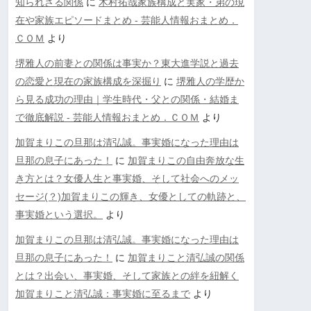
知られざる関係
に
木村拓哉家族構成と実家・弟の現
在や家族エピソードまとめ - 芸能人情報おまとめ．
ＣＯＭ
より
堺雅人の前妻との関係は事実か？東大進学説と過去
の恋愛と現在の家族構成を深掘り
に
堺雅人の学歴か
ら見る成功の理由｜学生時代・父との関係・結婚ま
で徹底解説 - 芸能人情報おまとめ．ＣＯＭ
より
加賀まりこの旦那は清弘誠。事実婚になった理由は
旦那の息子にあった！
に
加賀まりこの自由奔放な生
き方とは？女優人生と事実婚、そして社会へのメッ
セージ(？)加賀まりこの輝き、女優としての軌跡と、
事実婚という選択。
より
加賀まりこの旦那は清弘誠。事実婚になった理由は
旦那の息子にあった！
に
加賀まりこと清弘誠の関係
とは？出会い、事実婚、そして家族との絆を紐解く
加賀まりこと清弘誠：事実婚に至るまで
より