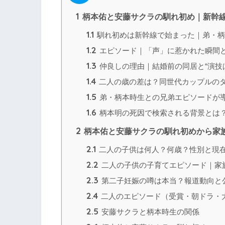
1
柄本佑と安藤サクラの馴れ初め｜新幹線
1.1
馴れ初めは新幹線で始まった｜弟・柄
1.2
エピソード｜「声」に惹かれた瞬間
1.3
仲良しの理由｜結婚前の同居と“演技
1.4
二人の歳の差は？同世代カップルの
1.5
弟・柄本時生との兄弟エピソードが
1.6
柄本明の死因で検索される背景とは
2
柄本佑と安藤サクラの馴れ初めから家
2.1
二人の子供は何人？何歳？性別と現
2.2
二人の子供の子育てエピソード｜家
2.3
第二子妊娠の噂は本当？報道動向と
2.4
二人のエピソード（受賞・朝ドラ・
2.5
安藤サクラと柄本時生の関係