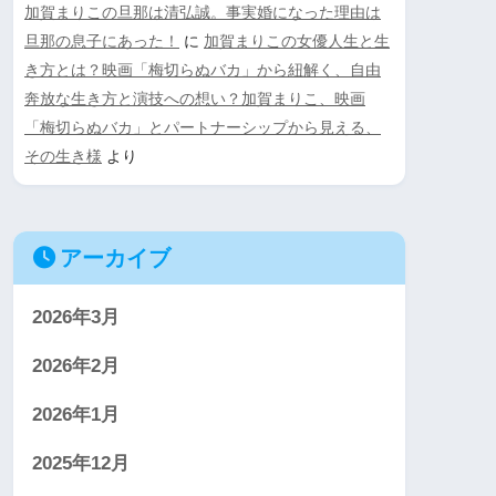
加賀まりこの旦那は清弘誠。事実婚になった理由は
旦那の息子にあった！
に
加賀まりこの女優人生と生
き方とは？映画「梅切らぬバカ」から紐解く、自由
奔放な生き方と演技への想い？加賀まりこ、映画
「梅切らぬバカ」とパートナーシップから見える、
その生き様
より
アーカイブ
2026年3月
2026年2月
2026年1月
2025年12月