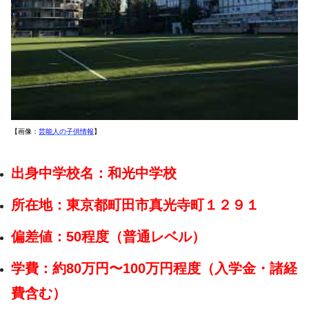
【画像：
芸能人の子供情報
】
出身中学校名：和光中学校
所在地：東京都町田市真光寺町１２９１
偏差値：50程度（普通レベル）
学費：約80万円〜100万円程度（入学金・諸経
費含む）