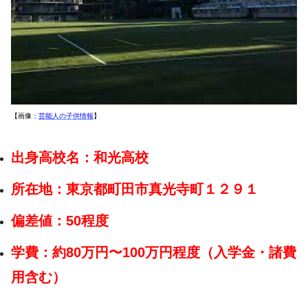
【画像：
芸能人の子供情報
】
出身高校名：和光高校
所在地：東京都町田市真光寺町１２９１
偏差値：50程度
学費：約80万円〜100万円程度（入学金・諸費
用含む）