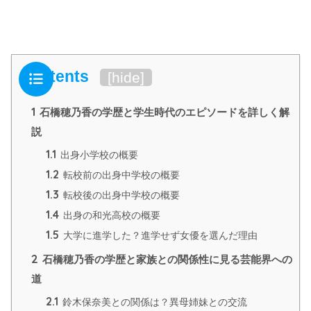
Contents
[
hide
]
1
石橋穂乃香の学歴と学生時代のエピソードを詳しく解
説
1.1
出身小学校の概要
1.2
転校前の出身中学校の概要
1.3
転校後の出身中学校の概要
1.4
出身の和光高校の概要
1.5
大学に進学した？進学せず女優を選んだ理由
2
石橋穂乃香の学歴と家族との関係性に見る芸能界への
道
2.1
鈴木保奈美との関係は？異母姉妹との交流