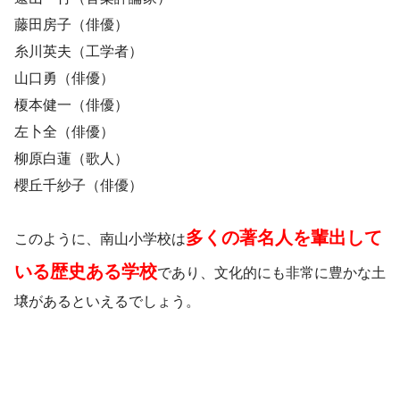
藤田房子（俳優）
糸川英夫（工学者）
山口勇（俳優）
榎本健一（俳優）
左卜全（俳優）
柳原白蓮（歌人）
櫻丘千紗子（俳優）
多くの著名人を輩出して
このように、南山小学校は
いる歴史ある学校
であり、文化的にも非常に豊かな土
壌があるといえるでしょう。