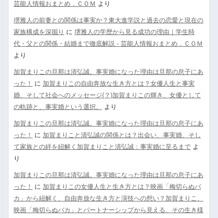
芸能人情報おまとめ．ＣＯＭ
より
堺雅人の前妻との関係は事実か？東大進学説と過去の恋愛と現在の
家族構成を深掘り
に
堺雅人の学歴から見る成功の理由｜学生時
代・父との関係・結婚まで徹底解説 - 芸能人情報おまとめ．ＣＯＭ
より
加賀まりこの旦那は清弘誠。事実婚になった理由は旦那の息子にあ
った！
に
加賀まりこの自由奔放な生き方とは？女優人生と事実
婚、そして社会へのメッセージ(？)加賀まりこの輝き、女優として
の軌跡と、事実婚という選択。
より
加賀まりこの旦那は清弘誠。事実婚になった理由は旦那の息子にあ
った！
に
加賀まりこと清弘誠の関係とは？出会い、事実婚、そし
て家族との絆を紐解く加賀まりこと清弘誠：事実婚に至るまで
よ
り
加賀まりこの旦那は清弘誠。事実婚になった理由は旦那の息子にあ
った！
に
加賀まりこの女優人生と生き方とは？映画「梅切らぬバ
カ」から紐解く、自由奔放な生き方と演技への想い？加賀まりこ、
映画「梅切らぬバカ」とパートナーシップから見える、その生き様