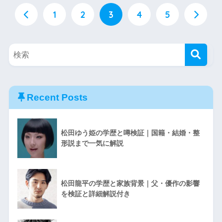
1
2
3
4
5
Recent Posts
松田ゆう姫の学歴と噂検証｜国籍・結婚・整
形説まで一気に解説
松田龍平の学歴と家族背景｜父・優作の影響
を検証と詳細解説付き