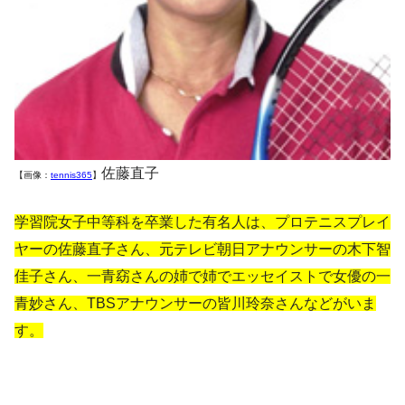
佐藤直子
【画像：
tennis365
】
学習院女子中等科を卒業した有名人は、プロテニスプレイ
ヤーの佐藤直子さん、元テレビ朝日アナウンサーの木下智
佳子さん、一青窈さんの姉で姉でエッセイストで女優の一
青妙さん、TBSアナウンサーの皆川玲奈さんなどがいま
す。