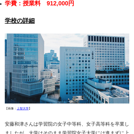
学費：授業料
912,000円
学校の詳細
【画像：
上智大学
】
安藤和津さんは学習院の女子中等科、女子高等科を卒業し
ましたが、大学はそのまま学習院女子大学には進まずに上