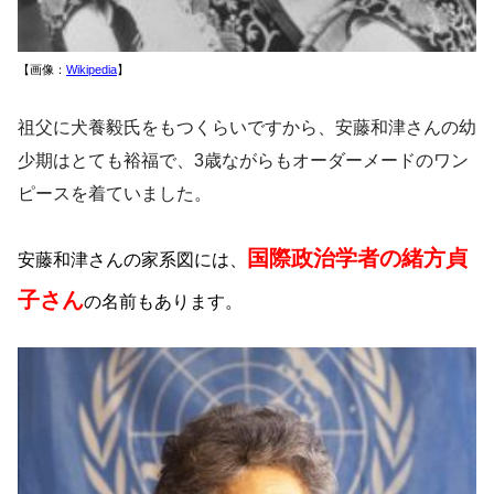
【画像：
Wikipedia
】
祖父に犬養毅氏をもつくらいですから、安藤和津さんの幼
少期はとても裕福で、3歳ながらもオーダーメードのワン
ピースを着ていました。
国際政治学者の緒方貞
安藤和津さんの家系図には、
子さん
の名前もあります。