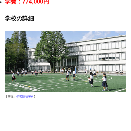
学費：774,000円
学校の詳細
【画像：
学習院初等科
】