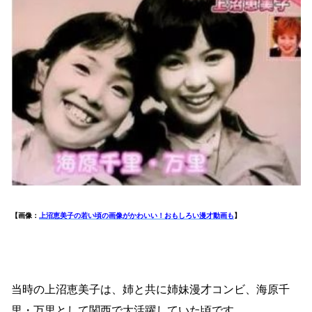
【画像：
上沼恵美子の若い頃の画像がかわいい！おもしろい漫才動画も
】
当時の上沼恵美子は、姉と共に姉妹漫才コンビ、海原千
里・万里として関西で大活躍していた頃です。