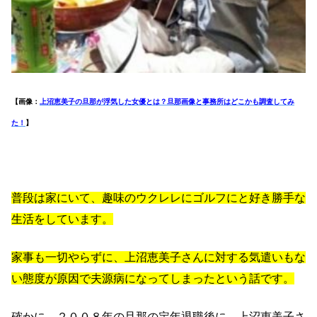
【画像：
上沼恵美子の旦那が浮気した女優とは？旦那画像と事務所はどこかも調査してみ
た！
】
普段は家にいて、趣味のウクレレにゴルフにと好き勝手な
生活をしています。
家事も一切やらずに、上沼恵美子さんに対する気遣いもな
い態度が原因で夫源病になってしまったという話です。
確かに、２００８年の旦那の定年退職後に、上沼恵美子さ