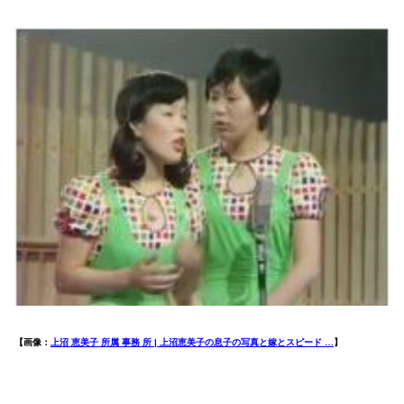
【画像：
上沼 恵美子 所属 事務 所 | 上沼恵美子の息子の写真と嫁とスピード …
】